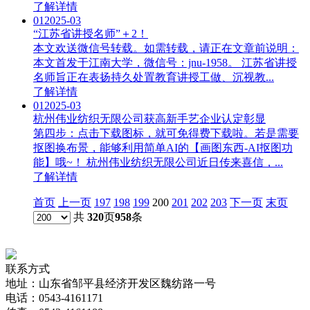
了解详情
01
2025-03
“江苏省讲授名师”＋2！
本文欢送微信号转载。如需转载，请正在文章前说明：
本文首发于江南大学，微信号：jnu-1958。 江苏省讲授
名师旨正在表扬持久处置教育讲授工做、沉视教...
了解详情
01
2025-03
杭州伟业纺织无限公司获高新手艺企业认定彰显
第四步：点击下载图标，就可免得费下载啦。若是需要
抠图换布景，能够利用简单AI的【画图东西-AI抠图功
能】哦~！ 杭州伟业纺织无限公司近日传来喜信，...
了解详情
首页
上一页
197
198
199
200
201
202
203
下一页
末页
共
320
页
958
条
联系方式
地址：山东省邹平县经济开发区魏纺路一号
电话：0543-4161171