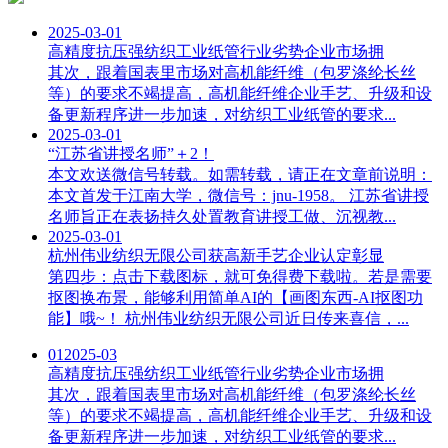
2025-03-01
高精度抗压强纺织工业纸管行业劣势企业市场拥
其次，跟着国表里市场对高机能纤维（包罗涤纶长丝
等）的要求不竭提高，高机能纤维企业手艺、升级和设
备更新程序进一步加速，对纺织工业纸管的要求...
2025-03-01
“江苏省讲授名师”＋2！
本文欢送微信号转载。如需转载，请正在文章前说明：
本文首发于江南大学，微信号：jnu-1958。 江苏省讲授
名师旨正在表扬持久处置教育讲授工做、沉视教...
2025-03-01
杭州伟业纺织无限公司获高新手艺企业认定彰显
第四步：点击下载图标，就可免得费下载啦。若是需要
抠图换布景，能够利用简单AI的【画图东西-AI抠图功
能】哦~！ 杭州伟业纺织无限公司近日传来喜信，...
01
2025-03
高精度抗压强纺织工业纸管行业劣势企业市场拥
其次，跟着国表里市场对高机能纤维（包罗涤纶长丝
等）的要求不竭提高，高机能纤维企业手艺、升级和设
备更新程序进一步加速，对纺织工业纸管的要求...