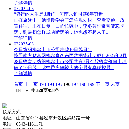
了解详情
03
2025-03
“骑行的人生是田野”：河南六旬阿姨8年穷逛
正在旅途中，她慢慢学会了怎样规划线、查看交通、放
置住宿。正在日复一日的忙碌中，李冬菊也常常健忘吃
药，到最初怎样成功断药的，她也想不起来了...
了解详情
03
2025-03
今日纺织概念上市公司冲破10日线日）
按照南方财富网概念查询东西数据统计，截止2025年2月
28日收盘，纺织概念上市公司共有7只个股收盘价向上冲
破了10日线。此中乖离率较大的个股有华联控股...
了解详情
首页
上一页
193
194
195
196
197
198
199
下一页
末页
共
320
页
958
条
联系方式
地址：山东省邹平县经济开发区魏纺路一号
电话：0543-4161171