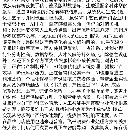
成从动解析设想手稿，连系版型数据库，生成适配多种体型的
版型；通过3D物理仿实预演样衣结果后，系统从动生成尺度
化工艺单，并同步至工场系统。“虽然3D手艺已被部门企业用
于设想提效，AI正在时髦范畴崭露头角，但仍面对诸多挑
和：设想环节依赖人工频频点窜、出产流程消息割裂、营销退
货率居高不劣等。”Style3D创始人兼CEO刘郴说，AI取3D的
深度融合，是时髦财产数字化的成长标的目的。3D手艺建立
了服拆的数字孪生，而AI使其更智能。二者连系，才能处理
行业分离性高、数据割裂、人才欠缺等持久痛点。除创意设想
外，AI还正在多个方面为纺织服拆企业成长赋能。谢青暗
示，正在出产制制环节，AI能够优化供应链办理，提拔出产
效率，降低库存压力。正在营销和发卖环节，AI也能够通过
精准营销、个性化保举等体例提拔消费者体验，帮帮企业实现
更高效的市场触达。以飞书为例，产物通过“AI+协同”东西，
沉塑设想、出产、营销全流程，已办事多个服拆品牌，笼盖用
户洞察、出产供应链办理、全域营销等场景。飞书消费及医疗
健康行业总司理付雪冬暗示，人工智能手艺帮帮企业优化供应
链办理，鞭策服饰出产从“规模制制”改变为“小单快返”模式，
实现从需求到出产的快速婚配，提拔供应链响应速度。AI正
在品牌门店使用也越来越普遍。飞书消费行业处理方案相关担
任人说，门店使用次要表现正在智能导购、发卖阐发、库存优