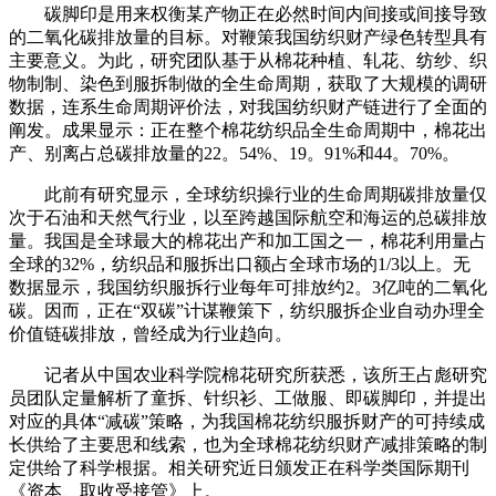
碳脚印是用来权衡某产物正在必然时间内间接或间接导致
的二氧化碳排放量的目标。对鞭策我国纺织财产绿色转型具有
主要意义。为此，研究团队基于从棉花种植、轧花、纺纱、织
物制制、染色到服拆制做的全生命周期，获取了大规模的调研
数据，连系生命周期评价法，对我国纺织财产链进行了全面的
阐发。成果显示：正在整个棉花纺织品全生命周期中，棉花出
产、别离占总碳排放量的22。54%、19。91%和44。70%。
此前有研究显示，全球纺织操行业的生命周期碳排放量仅
次于石油和天然气行业，以至跨越国际航空和海运的总碳排放
量。我国是全球最大的棉花出产和加工国之一，棉花利用量占
全球的32%，纺织品和服拆出口额占全球市场的1/3以上。无
数据显示，我国纺织服拆行业每年可排放约2。3亿吨的二氧化
碳。因而，正在“双碳”计谋鞭策下，纺织服拆企业自动办理全
价值链碳排放，曾经成为行业趋向。
记者从中国农业科学院棉花研究所获悉，该所王占彪研究
员团队定量解析了童拆、针织衫、工做服、即碳脚印，并提出
对应的具体“减碳”策略，为我国棉花纺织服拆财产的可持续成
长供给了主要思和线索，也为全球棉花纺织财产减排策略的制
定供给了科学根据。相关研究近日颁发正在科学类国际期刊
《资本、取收受接管》上。