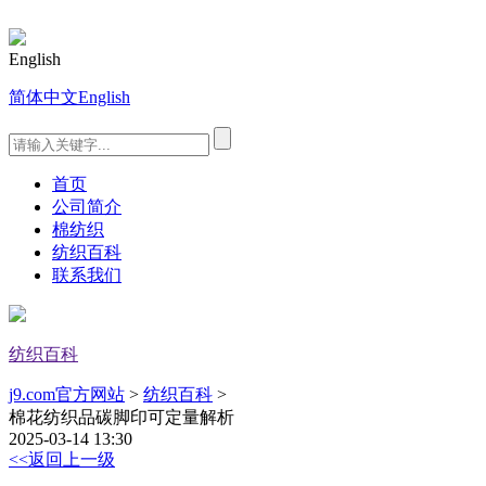
English
简体中文
English
首页
公司简介
棉纺织
纺织百科
联系我们
纺织百科
j9.com官方网站
>
纺织百科
>
棉花纺织品碳脚印可定量解析
2025-03-14 13:30
<<返回上一级