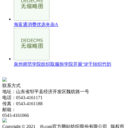
海富通消费优选夹杂A
泉州师范学院纺织取服拆学院开展“IP千转织竹韵
联系方式
地址：山东省邹平县经济开发区魏纺路一号
电话：0543-4161171
传真：0543-4161188
邮箱：
0543-4161066
Copyright © 2021 j9.com官方网站纺织股份有限公司 版权所